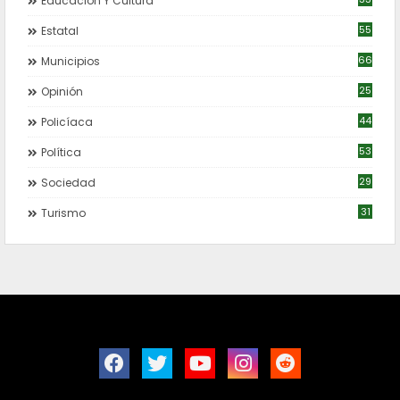
Educación Y Cultura
55
Estatal
66
Municipios
25
Opinión
44
Policíaca
53
Política
29
Sociedad
31
Turismo