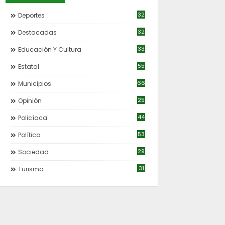
32
Deportes
32
Destacadas
33
Educación Y Cultura
55
Estatal
66
Municipios
25
Opinión
44
Policíaca
53
Política
29
Sociedad
31
Turismo