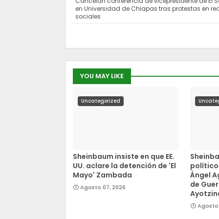
Cancelan conferencia de vicepresidente de El 
en Universidad de Chiapas tras protestas en re
sociales
YOU MAY LIKE
Uncategorized
Uncate
Sheinbaum insiste en que EE.
Sheinb
UU. aclare la detención de 'El
polític
Mayo' Zambada
Ángel A
de Guer
Agosto 07, 2026
Ayotzi
Agosto 