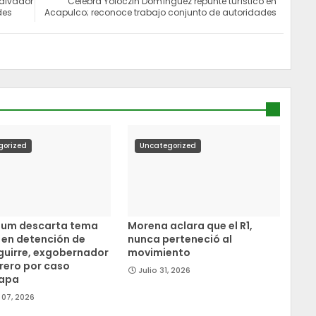
Salvador
Celebra Yoloczin Domínguez repunte turístico en
des
Acapulco; reconoce trabajo conjunto de autoridades
gorized
Uncategorized
aum descarta tema
Morena aclara que el R1,
o en detención de
nunca perteneció al
guirre, exgobernador
movimiento
rero por caso
Julio 31, 2026
napa
07, 2026