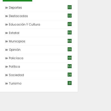
32
Deportes
32
Destacadas
33
Educación Y Cultura
55
Estatal
66
Municipios
25
Opinión
44
Policíaca
53
Política
29
Sociedad
31
Turismo